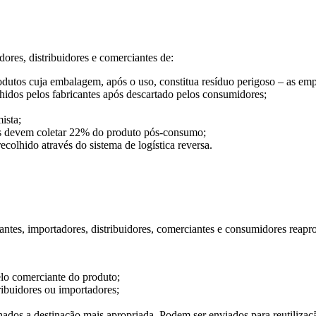
dores, distribuidores e comerciantes de:
odutos cuja embalagem, após o uso, constitua resíduo perigoso – as e
lhidos pelos fabricantes após descartado pelos consumidores;
ista;
ias devem coletar 22% do produto pós-consumo;
colhido através do sistema de logística reversa.
icantes, importadores, distribuidores, comerciantes e consumidores reap
lo comerciante do produto;
ribuidores ou importadores;
dos a destinação mais apropriada. Podem ser enviados para reutilização