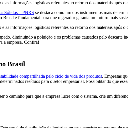
o e as informações logísticas referentes ao retorno dos materiais após 
uos Sólidos – PNRS
se destaca como um dos instrumentos mais determinan
no Brasil é fundamental para que o gerador garanta um futuro mais suste
o e as informações logísticas referentes ao retorno dos materiais após o
 poupado, diminuindo a poluição e os problemas causados pelo descarte i
ra a empresa. Confira!
no Brasil
sabilidade compartilhada pelo ciclo de vida dos produtos
. Empresas qu
determinados resíduos para o setor empresarial. Possibilitando que esse
 ser o caminho para que a empresa lucre com o sistema, crie um diferenc
te canal de distribuição da logística reversa consiste no retorno de p