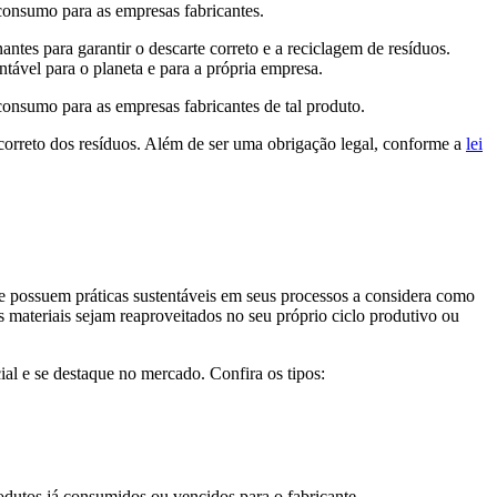
o consumo para as empresas fabricantes.
tes para garantir o descarte correto e a reciclagem de resíduos.
ntável para o planeta e para a própria empresa.
 consumo para as empresas fabricantes de tal produto.
ncorreto dos resíduos. Além de ser uma obrigação legal, conforme a
lei
e possuem práticas sustentáveis em seus processos a considera como
s materiais sejam reaproveitados no seu próprio ciclo produtivo ou
ial e se destaque no mercado. Confira os tipos:
rodutos já consumidos ou vencidos para o fabricante.