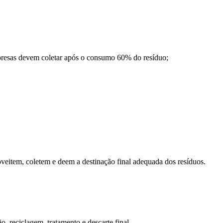
mpresas devem coletar após o consumo 60% do resíduo;
roveitem, coletem e deem a destinação final adequada dos resíduos.
, reciclagem, tratamento e descarte final.