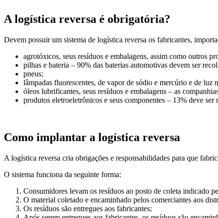
A logística reversa é obrigatória?
Devem possuir um sistema de logística reversa os fabricantes, importa
agrotóxicos, seus resíduos e embalagens, assim como outros pr
pilhas e bateria – 90% das baterias automotivas devem ser reco
pneus;
lâmpadas fluorescentes, de vapor de sódio e mercúrio e de luz m
óleos lubrificantes, seus resíduos e embalagens – as companh
produtos eletroeletrônicos e seus componentes – 13% deve ser re
Como implantar a logística reversa
A logística reversa cria obrigações e responsabilidades para que fabr
O sistema funciona da seguinte forma:
Consumidores levam os resíduos ao posto de coleta indicado pe
O material coletado e encaminhado pelos comerciantes aos dist
Os resíduos são entregues aos fabricantes;
Após serem entregues aos fabricantes, os resíduos são encaminha