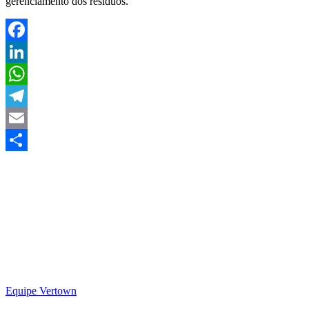
gerenciamento dos resíduos.
Facebook
LinkedIn
WhatsApp
Telegram
Email
Share
Equipe Vertown